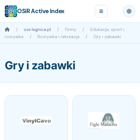
OSiR Active Index
osir.legnica.pl
Firmy
Edukacja, sport i
rozrywka
Rozrywka i rekreacja
Gry i zabawki
Gry i zabawki