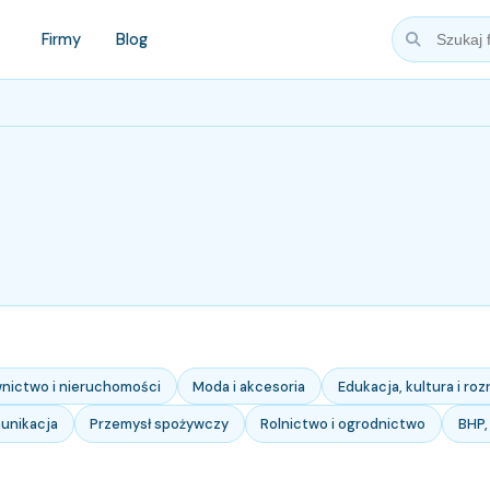
Firmy
Blog
nictwo i nieruchomości
Moda i akcesoria
Edukacja, kultura i ro
munikacja
Przemysł spożywczy
Rolnictwo i ogrodnictwo
BHP,