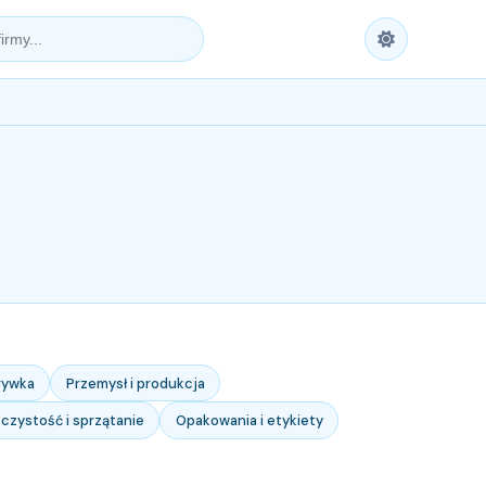
zrywka
Przemysł i produkcja
 czystość i sprzątanie
Opakowania i etykiety