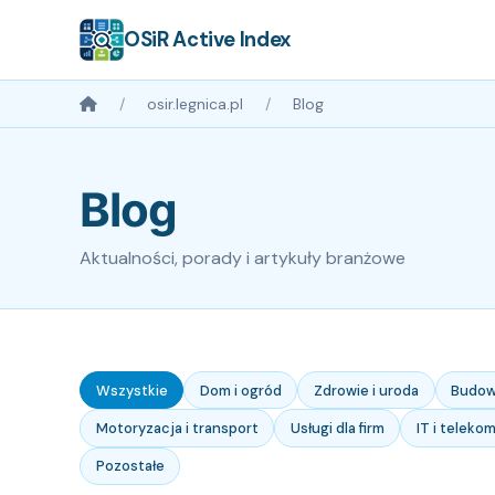
OSiR Active Index
osir.legnica.pl
Blog
Blog
Aktualności, porady i artykuły branżowe
Wszystkie
Dom i ogród
Zdrowie i uroda
Budow
Motoryzacja i transport
Usługi dla firm
IT i teleko
Pozostałe