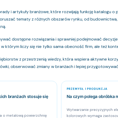
orady i artykuły branżowe, które rozwijają funkcję katalogu o
oruszać tematy z różnych obszarów rynku, od budownictwa, IT 
zną.
ównywać dostępne rozwiązania i sprawniej podejmować decyz
w którym liczy się nie tylko sama obecność firm, ale też kon
ębiorstw z przestrzenią wiedzy, która wspiera aktywne korzys
wki, obserwować zmiany w branżach i lepiej przygotowywać 
PRZEMYSŁ I PRODUKCJA
kich branżach stosuje się
Na czym polega obróbka me
Wytwarzanie precyzyjnych el
ia o metalową powierzchnię
kolorowych wymaga zastosowa