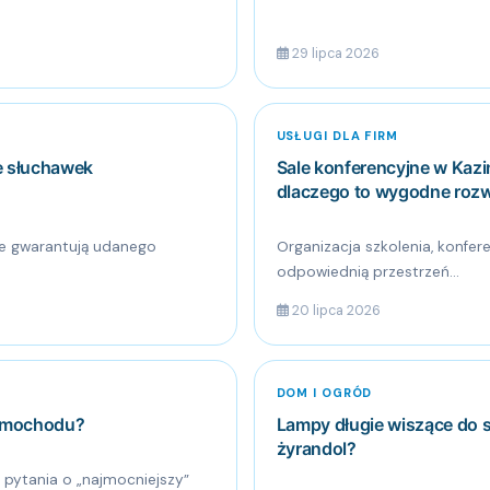
29 lipca 2026
USŁUGI DLA FIRM
ie słuchawek
Sale konferencyjne w Kaz
dlaczego to wygodne rozwi
ie gwarantują udanego
Organizacja szkolenia, konfe
odpowiednią przestrzeń...
20 lipca 2026
DOM I OGRÓD
samochodu?
Lampy długie wiszące do sa
żyrandol?
pytania o „najmocniejszy”