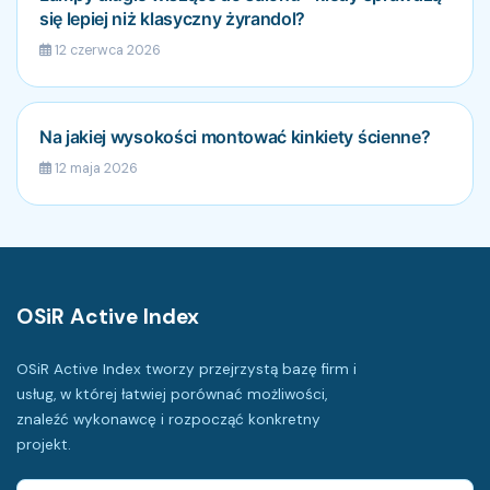
się lepiej niż klasyczny żyrandol?
12 czerwca 2026
Na jakiej wysokości montować kinkiety ścienne?
12 maja 2026
OSiR Active Index
OSiR Active Index tworzy przejrzystą bazę firm i
usług, w której łatwiej porównać możliwości,
znaleźć wykonawcę i rozpocząć konkretny
projekt.