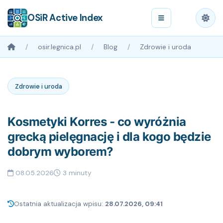
OSiR Active Index
osir.legnica.pl
Blog
Zdrowie i uroda
Zdrowie i uroda
Kosmetyki Korres - co wyróżnia
grecką pielęgnację i dla kogo będzie
dobrym wyborem?
08.05.2026
3 minuty
Ostatnia aktualizacja wpisu:
28.07.2026, 09:41