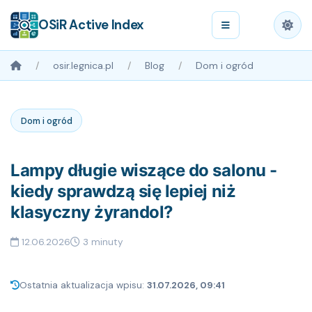
OSiR Active Index
osir.legnica.pl
Blog
Dom i ogród
Dom i ogród
Lampy długie wiszące do salonu -
kiedy sprawdzą się lepiej niż
klasyczny żyrandol?
12.06.2026
3 minuty
Ostatnia aktualizacja wpisu:
31.07.2026, 09:41