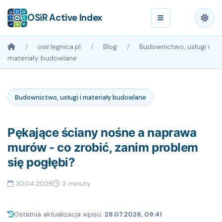
OSiR Active Index
osir.legnica.pl
Blog
Budownictwo, usługi i
materiały budowlane
Budownictwo, usługi i materiały budowlane
Pękające ściany nośne a naprawa
murów - co zrobić, zanim problem
się pogłębi?
30.04.2026
3 minuty
Ostatnia aktualizacja wpisu:
28.07.2026, 09:41