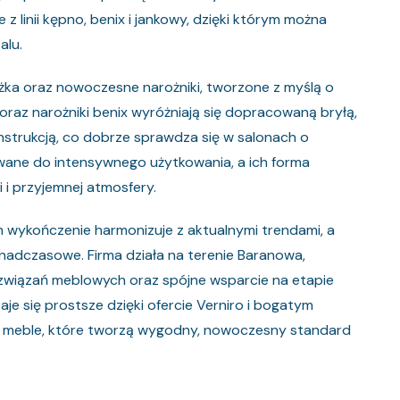
z linii kępno, benix i jankowy, dzięki którym można
alu.
żka oraz nowoczesne narożniki, tworzone z myślą o
 oraz narożniki benix wyróżniają się dopracowaną bryłą,
nstrukcją, co dobrze sprawdza się w salonach o
ane do intensywnego użytkowania, a ich forma
i przyjemnej atmosfery.
h wykończenie harmonizuje z aktualnymi trendami, a
onadczasowe. Firma działa na terenie Baranowa,
związań meblowych oraz spójne wsparcie na etapie
je się prostsze dzięki ofercie Verniro i bogatym
rz meble, które tworzą wygodny, nowoczesny standard