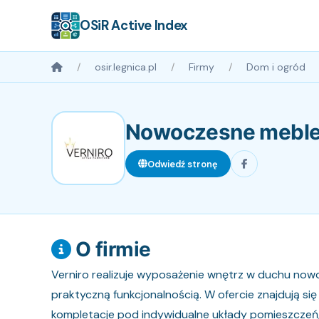
OSiR Active Index
osir.legnica.pl
Firmy
Dom i ogród
Nowoczesne meble 
Odwiedź stronę
O firmie
Verniro realizuje wyposażenie wnętrz w duchu nowo
praktyczną funkcjonalnością. W ofercie znajdują się
kompletacje pod indywidualne układy pomieszczeń