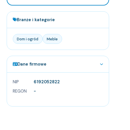
Branże i kategorie
Dom i ogród
Meble
Dane firmowe
NIP
6192052822
REGON
-