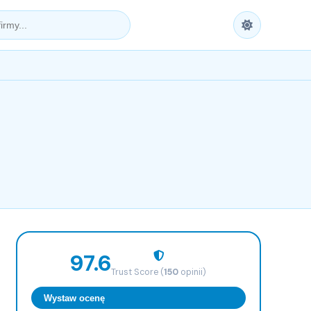
97.6
Trust Score (
150
opinii)
Wystaw ocenę