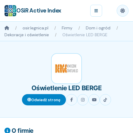
OSiR Active Index
osir.legnica.pl
Firmy
Dom i ogród
Dekoracje i oświetlenie
Oświetlenie LED BERGE
Oświetlenie LED BERGE
Odwiedź stronę
O firmie