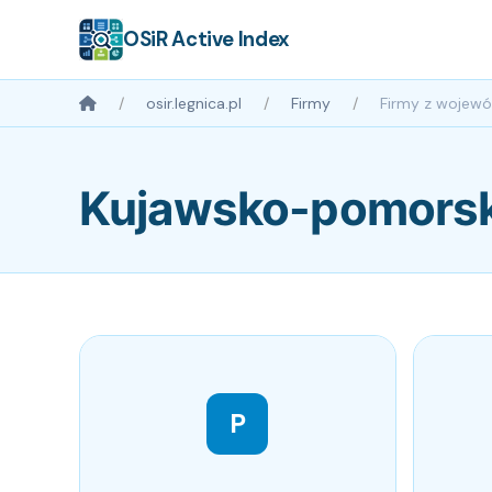
OSiR Active Index
osir.legnica.pl
Firmy
Firmy z wojew
Kujawsko-pomorsk
P