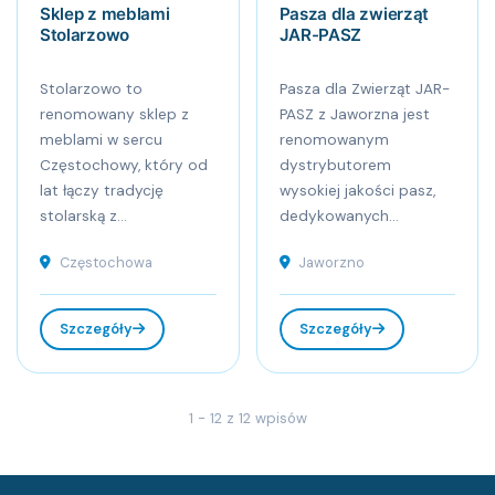
Sklep z meblami
Pasza dla zwierząt
Stolarzowo
JAR-PASZ
Stolarzowo to
Pasza dla Zwierząt JAR-
renomowany sklep z
PASZ z Jaworzna jest
meblami w sercu
renomowanym
Częstochowy, który od
dystrybutorem
lat łączy tradycję
wysokiej jakości pasz,
stolarską z...
dedykowanych...
Częstochowa
Jaworzno
Szczegóły
Szczegóły
1 - 12 z 12 wpisów