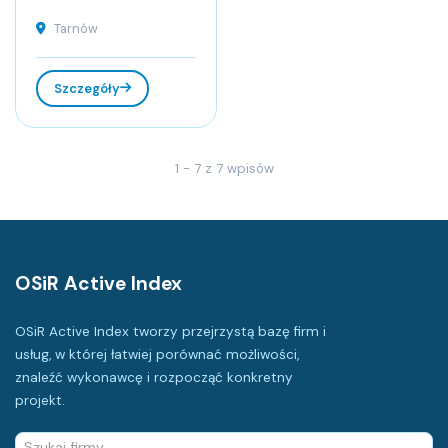
Tarnów
Szczegóły
1 - 7 z 7 wpisów
OSiR Active Index
OSiR Active Index tworzy przejrzystą bazę firm i
usług, w której łatwiej porównać możliwości,
znaleźć wykonawcę i rozpocząć konkretny
projekt.