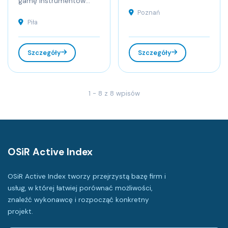
gamę instrumentów...
Poznań
Piła
Szczegóły
Szczegóły
1 - 8 z 8 wpisów
OSiR Active Index
OSiR Active Index tworzy przejrzystą bazę firm i
usług, w której łatwiej porównać możliwości,
znaleźć wykonawcę i rozpocząć konkretny
projekt.