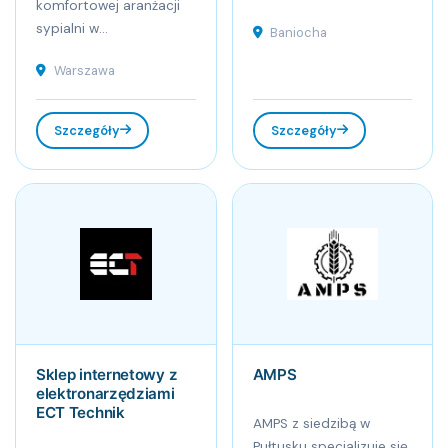
komfortowej aranżacji
sypialni w...
Baniocha
Warszawa
Szczegóły
Szczegóły
Sklep internetowy z
AMPS
elektronarzędziami
ECT Technik
AMPS z siedzibą w
Pułtusku specjalizuje się