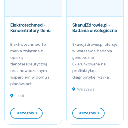
Elektrotechmed -
SkanujZdrowie.pl -
Koncentratory tlenu
Badania onkologiczne
Elektrotechmed to
SkanujZdrowie.pl oferuje
marka związana z
w Warszawie badania
opieką
genetyczne
tlenoterapeutyczną
ukierunkowane na
oraz nowoczesnym
profilaktykę i
wsparciem w domu i
diagnostykę ryzyka...
placówkach...
Warszawa
Laski
Szczegóły
Szczegóły