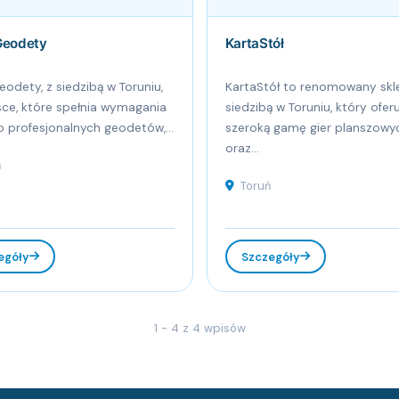
Geodety
KartaStół
eodety, z siedzibą w Toruniu,
KartaStół to renomowany skl
sce, które spełnia wymagania
siedzibą w Toruniu, który oferu
 profesjonalnych geodetów,...
szeroką gamę gier planszowy
oraz...
ń
Toruń
egóły
Szczegóły
1 - 4 z 4 wpisów