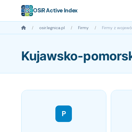
OSiR Active Index
osir.legnica.pl
Firmy
Firmy z wojew
Kujawsko-pomorsk
P