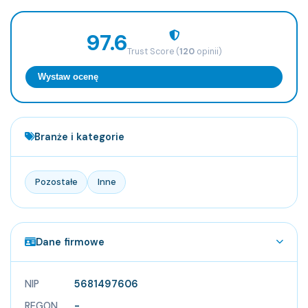
97.6
Trust Score (
120
opinii)
Wystaw ocenę
Branże i kategorie
Pozostałe
Inne
Dane firmowe
NIP
5681497606
REGON
-