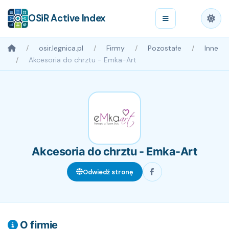
OSiR Active Index
osir.legnica.pl
Firmy
Pozostałe
Inne
Akcesoria do chrztu - Emka-Art
Akcesoria do chrztu - Emka-Art
Odwiedź stronę
O firmie