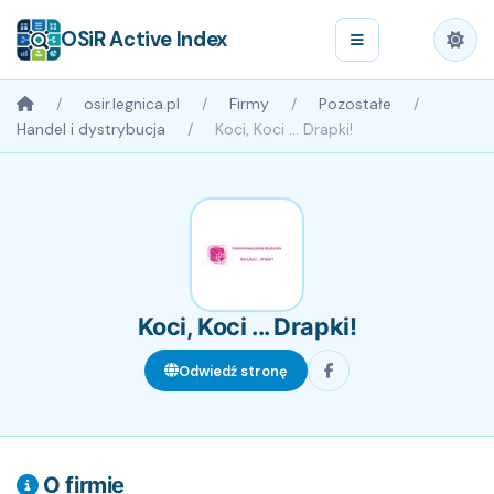
OSiR Active Index
osir.legnica.pl
Firmy
Pozostałe
Handel i dystrybucja
Koci, Koci ... Drapki!
Koci, Koci ... Drapki!
Odwiedź stronę
O firmie