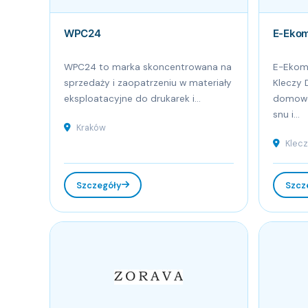
WPC24
E-Ekom
WPC24 to marka skoncentrowana na
E-Ekoma
sprzedaży i zaopatrzeniu w materiały
Kleczy 
eksploatacyjne do drukarek i...
domowe
snu i...
Kraków
Klecz
Szczegóły
Szcz