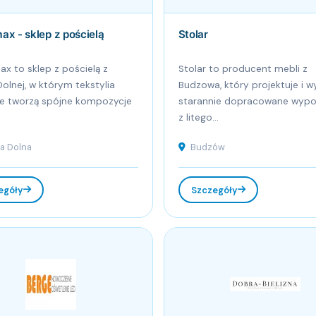
ax - sklep z pościelą
Stolar
x to sklep z pościelą z
Stolar to producent mebli z
Dolnej, w którym tekstylia
Budzowa, który projektuje i w
 tworzą spójne kompozycje
starannie dopracowane wypo
z litego...
a Dolna
Budzów
egóły
Szczegóły