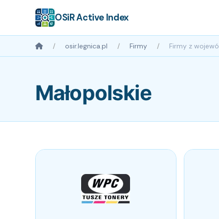
OSiR Active Index
osir.legnica.pl
Firmy
Firmy z wojew
Małopolskie