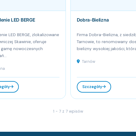
lenie LED BERGE
Dobra-Bielizna
enie LED BERGE, zlokalizowane
Firma Dobra-Bielizna, z siedzi
niczej Skawinie, oferuje
Tarnowie, to renomowany do
ą gamę nowoczesnych
bielizny wysokiej jakości, która.
ń...
Tarnów
ina
egóły
Szczegóły
1 - 7 z 7 wpisów