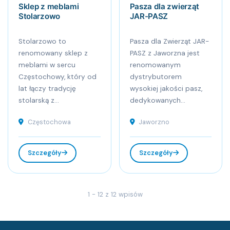
Sklep z meblami
Pasza dla zwierząt
Stolarzowo
JAR-PASZ
Stolarzowo to
Pasza dla Zwierząt JAR-
renomowany sklep z
PASZ z Jaworzna jest
meblami w sercu
renomowanym
Częstochowy, który od
dystrybutorem
lat łączy tradycję
wysokiej jakości pasz,
stolarską z...
dedykowanych...
Częstochowa
Jaworzno
Szczegóły
Szczegóły
1 - 12 z 12 wpisów